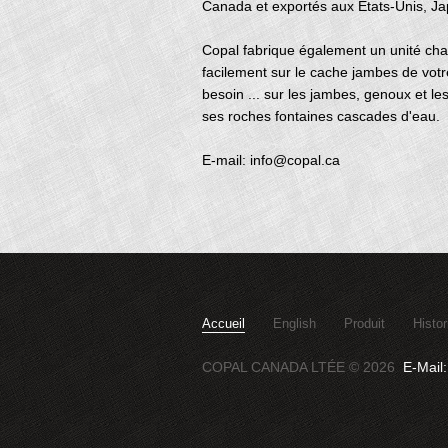
Canada et exportés aux États-Unis, Ja
Copal fabrique également un unité cha
facilement sur le cache jambes de vot
besoin ... sur les jambes, genoux et l
ses roches fontaines cascades d'eau.
E-mail:
info@copal.ca
Accueil
English
Produit
Histor
COPAL CANADA LTÉE © 2026
E-Mail: