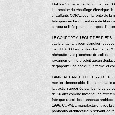
Établi à St-Eustache, la compagnie CO
le domaine du chauffage électrique. 
chauffants COPAL pour la fonte de la 
fabriqués en béton renforcé de fibre de
surtout utilisés pour les rampes d’acc
LE CONFORT AU BOUT DES PIEDS... En
câble chauffant pour plancher recouver
cie FLEXCO Les câbles chauffants COPAL
réchauffer vos planchers de salles de b
rayonnement ne produit aucun déplace
dégageant une chaleur uniforme et co
PANNEAUX ARCHITECTURAUX Le GFRC éta
mortier ciment/sable, il est semblable 
la traction apportée par les fibres de 
de 50 ans comme matériau de revêtemen
fabrique aussi des panneaux architect
1996, COPAL a manufacturé, avec la co
panneaux architecturaux servant de r