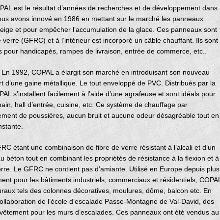
PAL est le résultat d’années de recherches et de développement dans
Nous avons innové en 1986 en mettant sur le marché les panneaux
neige et pour empêcher l’accumulation de la glace. Ces panneaux sont
 verre (GFRC) et à l’intérieur est incorporé un câble chauffant. Ils sont
ès pour handicapés, rampes de livraison, entrée de commerce, etc..
 1992, COPAL a élargit son marché en introduisant son nouveau
t d’une gaine métallique. Le tout enveloppé de PVC. Distribués par la
 s’installent facilement à l’aide d’une agrafeuse et sont idéals pour
ain, hall d’entrée, cuisine, etc. Ce système de chauffage par
ment de poussières, aucun bruit et aucune odeur désagréable tout en
nstante.
nt une combinaison de fibre de verre résistant à l’alcali et d’un
au béton tout en combinant les propriétés de résistance à la flexion et à
verre. Le GFRC ne contient pas d’amiante. Utilisé en Europe depuis plus
t pour les bâtiments industriels, commerciaux et résidentiels, COPA
uraux tels des colonnes décoratives, moulures, dôme, balcon etc. En
llaboration de l’école d’escalade Passe-Montagne de Val-David, des
evêtement pour les murs d’escalades. Ces panneaux ont été vendus au